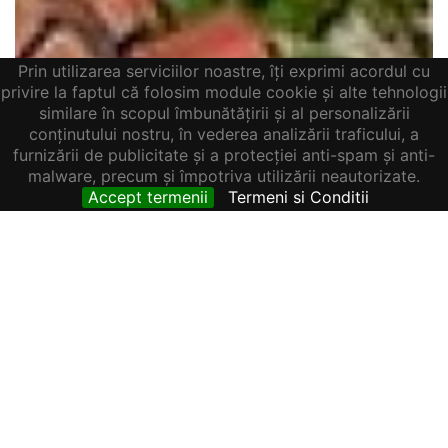
Prin utilizarea serviciilor noastre, îți exprimi acordul cu
privire la faptul că folosim module cookie și alte tehnologii
similare în scopul îmbunătățirii și al personalizării
conținutului nostru, în vederea analizării traficului, a
furnizării de publicitate și a protecției anti-spam și anti-
malware, precum și împotriva utilizării neautorizate.
Accept termenii
Termeni si Conditii
TEREN + HALE INDUSTRIALE 8785MP + CASĂ–
OPORTUNITATE INVESTIȚIE / PRODUCȚIE –
1,250,000 €