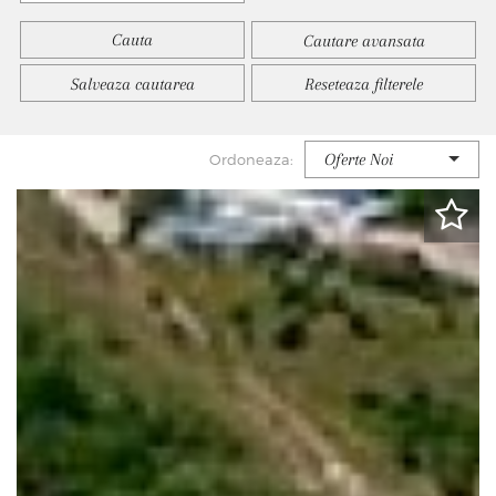
Cautare avansata
Salveaza cautarea
Reseteaza filterele
Oferte Noi
Ordoneaza: