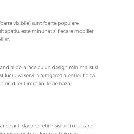
oarte vizibile) sunt foarte populare,
lt spatiu, este minunat si fiecare mobilier
lier.
 cand ai de-a face cu un design minimalist si
ucru va servi la atragerea atentiei, fie ca
ic diferit intre liniile de baza.
ce ar fi daca peretii insisi ar fi o lucrare
atii de piatra si lemn in baie sau