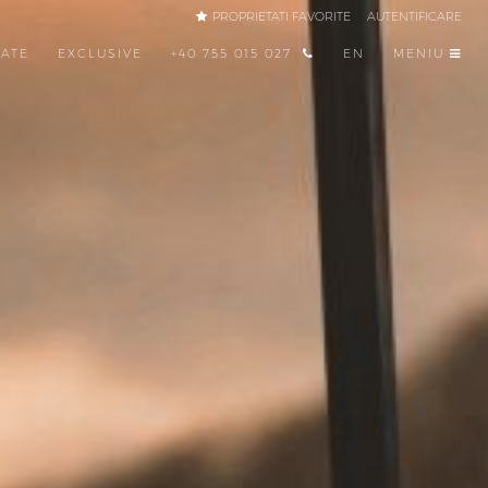
PROPRIETATI FAVORITE
AUTENTIFICARE
TATE
EXCLUSIVE
+40 755 015 027
EN
MENIU