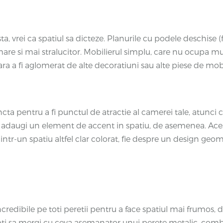
, vrei ca spatiul sa dicteze. Planurile cu podele deschise (f
mare si mai stralucitor. Mobilierul simplu, care nu ocupa mu
fara a fi aglomerat de alte decoratiuni sau alte piese de mobi
incta pentru a fi punctul de atractie al camerei tale, atunci
adaugi un element de accent in spatiu, de asemenea. Acest l
ntr-un spatiu altfel clar colorat, fie despre un design geometr
credibile pe toti peretii pentru a face spatiul mai frumos, dar 
ti sa mergi cu ceva asemanator unui perete metalic, combin