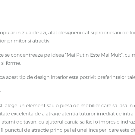
pular in ziua de azi, atat designerii cat si proprietarii de
r primitor si atractiv.
te se concentreaza pe ideea “Mai Putin Este Mai Mult”, cu mo
 si forme.
 acest tip de design interior este potrivit preferintelor tale
e
, alege un element sau o piesa de mobilier care sa iasa in 
ate excelenta de a atrage atentia tuturor imediat ce intra 
l atarni de tavan, cu ajutorul caruia sa faci o impresie indr
punctul de atractie principal al unei incaperi care este d