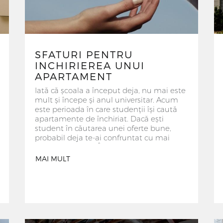
SFATURI PENTRU
INCHIRIEREA UNUI
APARTAMENT
Iată că școala a început deja, nu mai este
mult și începe și anul universitar. Acum
este perioada în care studenții își caută
apartamente de închiriat. Dacă ești
student în căutarea unei oferte bune,
probabil deja te-ai confruntat cu mai
multe obstacole. Într-adevăr, nu este ușor
să găsești un apartament situat în zona
MAI MULT
căutată de tine, frumos amenajat și la un
preț avantajos. De asemenea, majoritatea
proprietarilor cresc prețurile, în special cei
care dețin apartamente în apropierea
universităților, conștienți fiind de
avantajele oferite de un apartament în
acea zonă. Chiar dacă pare dificilă,