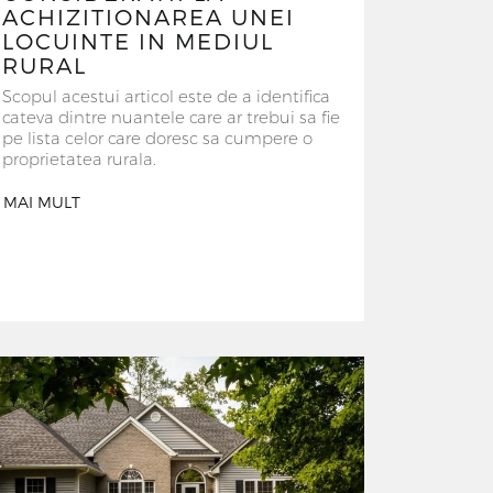
ACHIZITIONAREA UNEI
LOCUINTE IN MEDIUL
RURAL
Scopul acestui articol este de a identifica
cateva dintre nuantele care ar trebui sa fie
pe lista celor care doresc sa cumpere o
proprietatea rurala.
MAI MULT