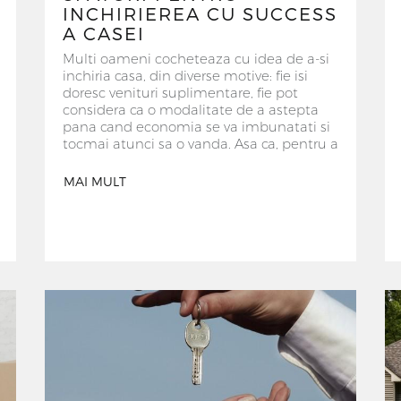
INCHIRIEREA CU SUCCESS
A CASEI
Multi oameni cocheteaza cu idea de a-si
inchiria casa, din diverse motive: fie isi
doresc venituri suplimentare, fie pot
considera ca o modalitate de a astepta
pana cand economia se va imbunatati si
tocmai atunci sa o vanda. Asa ca, pentru a
nu tine casa in stand-by, aleg sa o
inchirieze. Totusi acest plan poate sa
MAI MULT
devina o problema atunci cand nu se iau
in considerare sau nu se tin cont de
anumite reguli. Iata cativa pasi care va vor
face sa mergeti in directia cea buna.