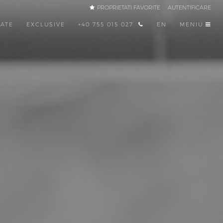
PROPRIETATI FAVORITE
AUTENTIFICARE
TATE
EXCLUSIVE
+40 755 015 027
EN
MENIU