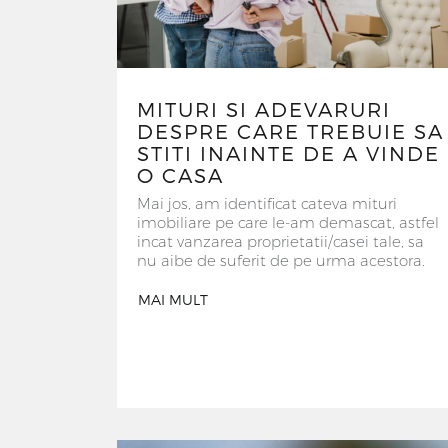
MITURI SI ADEVARURI
DESPRE CARE TREBUIE SA
STITI INAINTE DE A VINDE
O CASA
Mai jos, am identificat cateva mituri
imobiliare pe care le-am demascat, astfel
incat vanzarea proprietatii/casei tale, sa
nu aibe de suferit de pe urma acestora.
MAI MULT