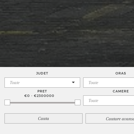
JUDET
ORAS
PRET
CAMERE
€0 - €2300000
Cautare avans