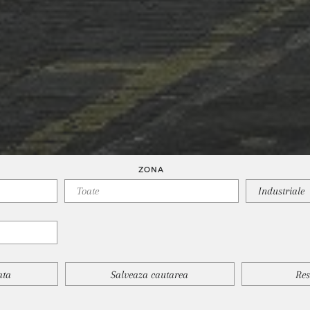
ZONA
Industriale
ata
Salveaza cautarea
Res