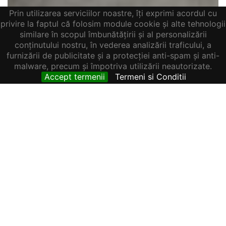
Prin utilizarea serviciilor noastre, îți exprimi acordul cu
privire la faptul că folosim module cookie și alte tehnologii
similare în scopul îmbunătățirii și al personalizării
conținutului nostru, în vederea analizării traficului, a
furnizării de publicitate și a protecției anti-spam și anti-
malware, precum și împotriva utilizării neautorizate.
SHOWROOM/CLADIRE DE BIROURI 500 MP DE
Accept termenii
Termeni si Conditii
INCHIRIAT, ZONA LIBERTATII
3,000 € / lună